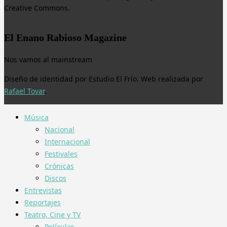
Creative Commons.
El Enano Rabioso Magazine
Nos vamos al mainstream
Diseño de identidad por Estudio El Frío. Web realizada por
Rafael Tovar
.
Música
Nacional
Internacional
Festivales
Crónicas
Discos
Entrevistas
Reportajes
Teatro, Cine y TV
Películas