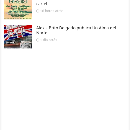
cartel
16 horas
atrás
Alexis Brito Delgado publica Un Alma del
Norte
1 día
atrás