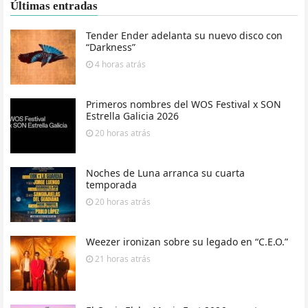
Últimas entradas
Tender Ender adelanta su nuevo disco con
“Darkness”
4 horas
atrás
Primeros nombres del WOS Festival x SON
Estrella Galicia 2026
20 horas
atrás
Noches de Luna arranca su cuarta
temporada
20 horas
atrás
Weezer ironizan sobre su legado en “C.E.O.”
21 horas
atrás