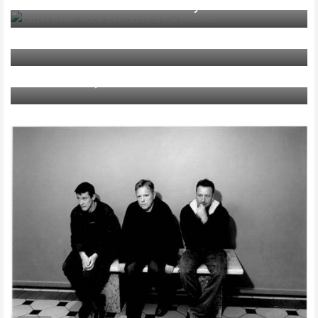
Peter Hook rinde tributo a Joy Division
FESTIVALES
Reservas en el Primavera
MÚSICA
PortAmérica, nuevo festival en Galicia