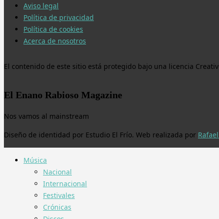
Aviso legal
Política de privacidad
Política de cookies
Acerca de nosotros
El contenido de este sitio está protegido bajo una licencia Crea
El Enano Rabioso Magazine
Nos vamos al mainstream
Diseño de identidad por Estudio El Frío. Web realizada por
Rafael
Música
Nacional
Internacional
Festivales
Crónicas
Discos