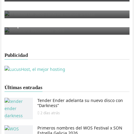
El WARM UP 2020 confirma nuevos artistas
FESTIVALES
Lo que esconde el Primavera Weekender
Publicidad
Últimas entradas
Tender Ender adelanta su nuevo disco con
“Darkness”
2 días
atrás
Primeros nombres del WOS Festival x SON
Estrella Galicia 2026