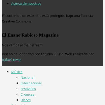
Acerca de nosotros
El contenido de este sitio está protegido bajo una licencia
Creative Commons.
El Enano Rabioso Magazine
Nos vamos al mainstream
Diseño de identidad por Estudio El Frío. Web realizada por
Rafael Tovar
.
Música
Nacional
Internacional
Festivales
Crónicas
Discos